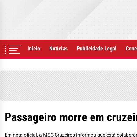
Skip
to
the
content
Início
Notícias
Publicidade Legal
Cone
Passageiro morre em cruzei
Em nota oficial, a MSC Cruzeiros informou que está colabor