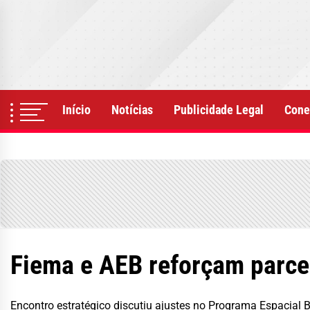
Skip
to
the
content
Início
Notícias
Publicidade Legal
Cone
Fiema e AEB reforçam parce
Encontro estratégico discutiu ajustes no Programa Espacial Br