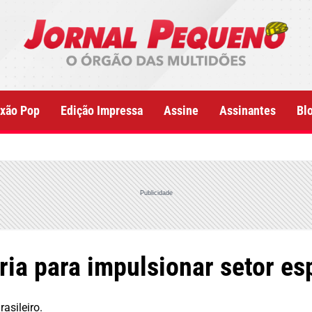
xão Pop
Edição Impressa
Assine
Assinantes
Bl
Publicidade
ria para impulsionar setor e
asileiro.