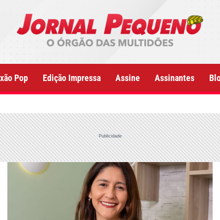
xão Pop
Edição Impressa
Assine
Assinantes
Bl
Publicidade