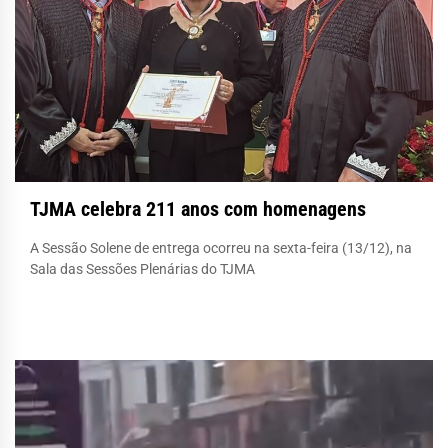
TJMA celebra 211 anos com homenagens
A Sessão Solene de entrega ocorreu na sexta-feira (13/12), na
Sala das Sessões Plenárias do TJMA