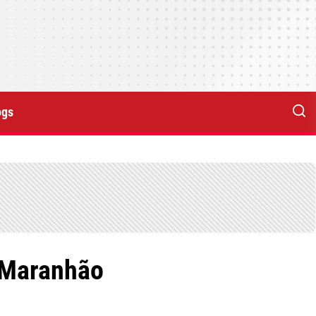
ogs
o Maranhão