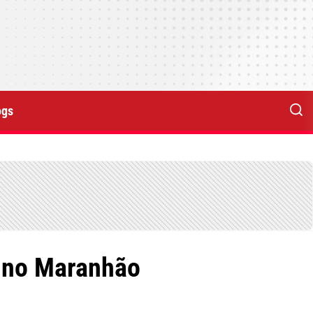
ogs
z no Maranhão