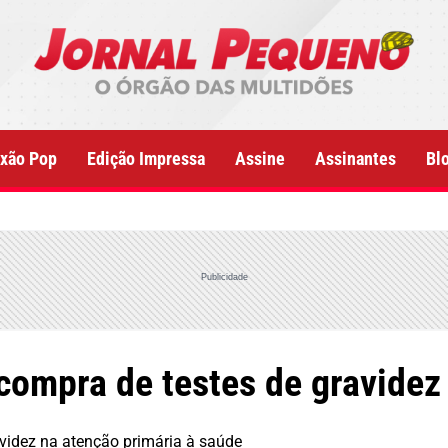
xão Pop
Edição Impressa
Assine
Assinantes
Bl
Publicidade
 compra de testes de gravide
avidez na atenção primária à saúde