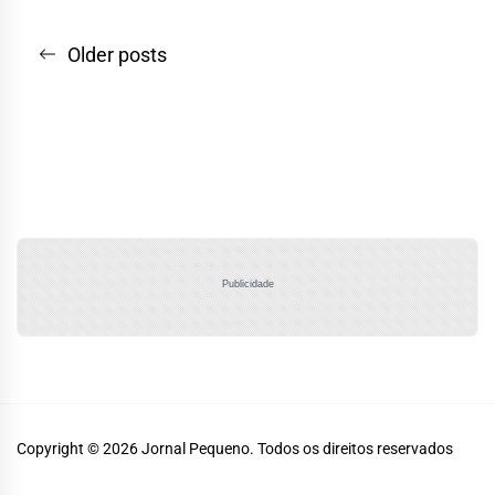
Navegação
Older posts
por
posts
Publicidade
Copyright © 2026
Jornal Pequeno.
Todos os direitos reservados