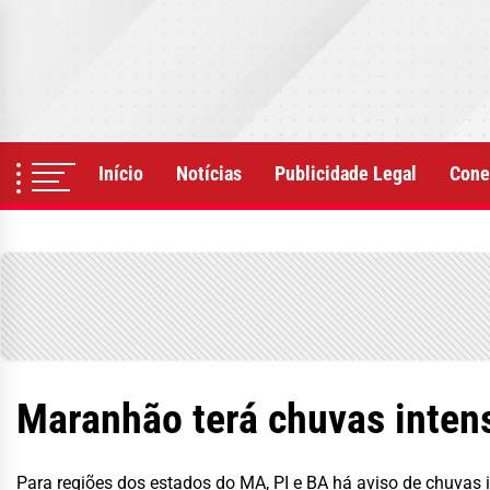
Skip
to
the
content
Início
Notícias
Publicidade Legal
Cone
Maranhão terá chuvas intens
Para regiões dos estados do MA, PI e BA há aviso de chuvas 