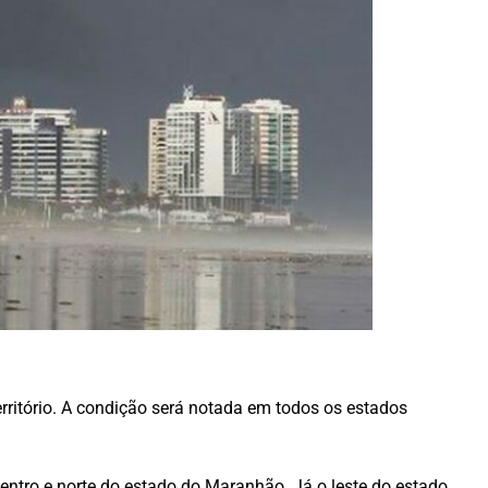
território. A condição será notada em todos os estados
 centro e norte do estado do Maranhão. Já o leste do estado