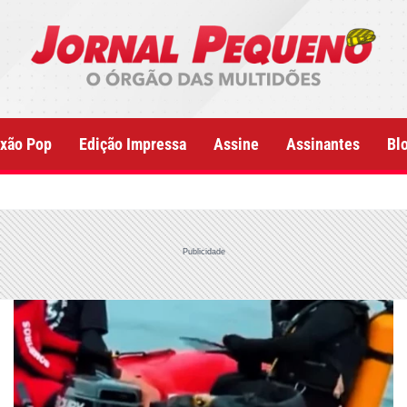
xão Pop
Edição Impressa
Assine
Assinantes
Bl
Publicidade