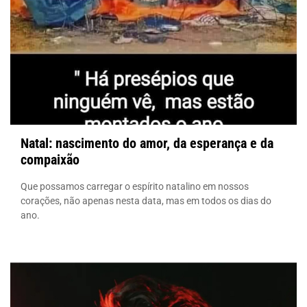
Natal: nascimento do amor, da esperança e da
compaixão
Que possamos carregar o espírito natalino em nossos
corações, não apenas nesta data, mas em todos os dias do
ano.