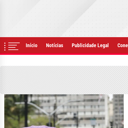
Skip
to
the
content
Início
Notícias
Publicidade Legal
Cone