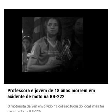
Professora e jovem de 18 anos morrem em
acidente de moto na BR-222
O motorista da van envolvido na colisão fugiu do local, mas foi
capturado na BR-226.