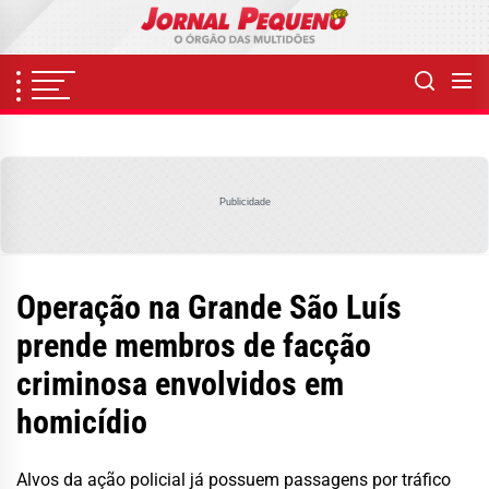
Skip
to
the
content
Publicidade
Operação na Grande São Luís
prende membros de facção
criminosa envolvidos em
homicídio
Alvos da ação policial já possuem passagens por tráfico