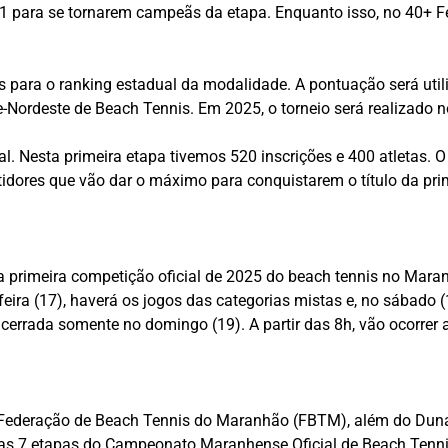
 1 para se tornarem campeãs da etapa. Enquanto isso, no 40+ F
s para o ranking estadual da modalidade. A pontuação será uti
Nordeste de Beach Tennis. Em 2025, o torneio será realizado n
. Nesta primeira etapa tivemos 520 inscrições e 400 atletas. 
dores que vão dar o máximo para conquistarem o título da prim
a primeira competição oficial de 2025 do beach tennis no Maran
feira (17), haverá os jogos das categorias mistas e, no sábado (
rrada somente no domingo (19). A partir das 8h, vão ocorrer as 
 Federação de Beach Tennis do Maranhão (FBTM), além do Duna
ras 7 etapas do Campeonato Maranhense Oficial de Beach Tennis