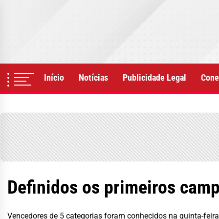
Skip
to
the
content
Início
Notícias
Publicidade Legal
Cone
Definidos os primeiros cam
Vencedores de 5 categorias foram conhecidos na quinta-feir