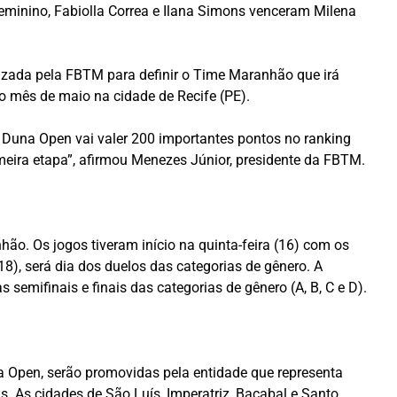
eminino, Fabiolla Correa e Ilana Simons venceram Milena
lizada pela FBTM para definir o Time Maranhão que irá
o mês de maio na cidade de Recife (PE).
O Duna Open vai valer 200 importantes pontos no ranking
eira etapa”, afirmou Menezes Júnior, presidente da FBTM.
hão. Os jogos tiveram início na quinta-feira (16) com os
18), será dia dos duelos das categorias de gênero. A
semifinais e finais das categorias de gênero (A, B, C e D).
 Open, serão promovidas pela entidade que representa
. As cidades de São Luís, Imperatriz, Bacabal e Santo