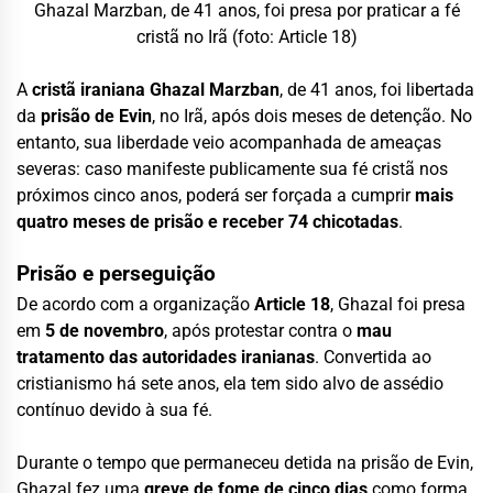
Ghazal Marzban, de 41 anos, foi presa por praticar a fé
cristã no Irã (foto: Article 18)
A
cristã iraniana Ghazal Marzban
, de 41 anos, foi libertada
da
prisão de Evin
, no Irã, após dois meses de detenção. No
entanto, sua liberdade veio acompanhada de ameaças
severas: caso manifeste publicamente sua fé cristã nos
próximos cinco anos, poderá ser forçada a cumprir
mais
quatro meses de prisão e receber 74 chicotadas
.
Prisão e perseguição
De acordo com a organização
Article 18
, Ghazal foi presa
em
5 de novembro
, após protestar contra o
mau
tratamento das autoridades iranianas
. Convertida ao
cristianismo há sete anos, ela tem sido alvo de assédio
contínuo devido à sua fé.
Durante o tempo que permaneceu detida na prisão de Evin,
Ghazal fez uma
greve de fome de cinco dias
como forma