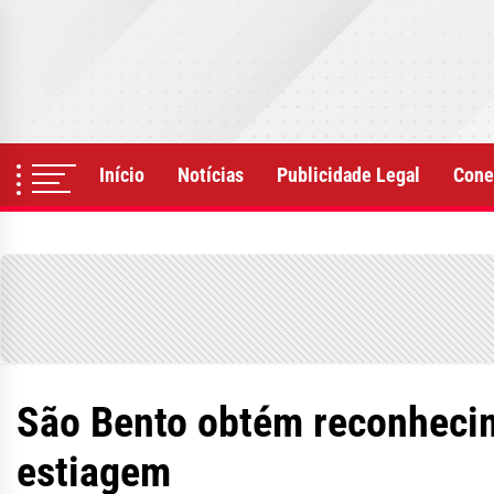
Skip
to
the
content
Início
Notícias
Publicidade Legal
Cone
São Bento obtém reconhecim
estiagem