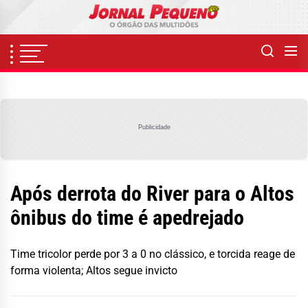
Skip
to
the
content
Publicidade
Após derrota do River para o Altos
ônibus do time é apedrejado
Time tricolor perde por 3 a 0 no clássico, e torcida reage de
forma violenta; Altos segue invicto