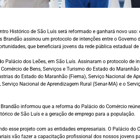
ro Histórico de São Luís será reformado e ganhará novo uso: o
los Brandão assinou um protocolo de intenções entre o Governo
tunidades, que beneficiará jovens da rede pública estadual de
do Palácio dos Leões, em São Luís. Assinaram o protocolo de 
Comércio de Bens, Serviços e Turismo do Estado do Maranhão
strias do Estado do Maranhão (Fiema), Serviço Nacional de Apr
 Serviço Nacional de Aprendizagem Rural (Senar-MA) e o Serv
s Brandão informou que a reforma do Palácio do Comércio reúne
stórico de São Luís e a geração de emprego para a população.
do esse projeto com as entidades empresariais. O Palácio do C
iais vão fazer a capacitação profissional dos nossos jovens pa