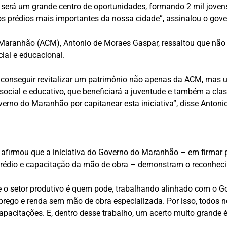
que será um grande centro de oportunidades, formando 2 mil jo
os prédios mais importantes da nossa cidade”, assinalou o gov
Maranhão (ACM), Antonio de Moraes Gaspar, ressaltou que não 
ial e educacional.
ai conseguir revitalizar um patrimônio não apenas da ACM, mas u
cial e educativo, que beneficiará a juventude e também a clas
erno do Maranhão por capitanear esta iniciativa”, disse Anton
afirmou que a iniciativa do Governo do Maranhão – em firmar p
prédio e capacitação da mão de obra – demonstram o reconheci
 o setor produtivo é quem pode, trabalhando alinhado com o Go
rego e renda sem mão de obra especializada. Por isso, todos n
apacitações. E, dentro desse trabalho, um acerto muito grande é