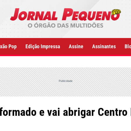
xão Pop
Edição Impressa
Assine
Assinantes
Bl
Publicidade
eformado e vai abrigar Centr