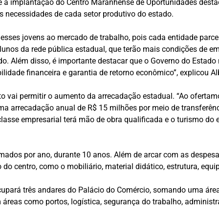
que a implantação do Centro Maranhense de Oportunidades destac
 necessidades de cada setor produtivo do estado.
sses jovens ao mercado de trabalho, pois cada entidade parce
alunos da rede pública estadual, que terão mais condições de e
. Além disso, é importante destacar que o Governo do Estado n
bilidade financeira e garantia de retorno econômico”, explicou Al
to vai permitir o aumento da arrecadação estadual. “Ao ofertam
ma arrecadação anual de R$ 15 milhões por meio de transferênc
asse empresarial terá mão de obra qualificada e o turismo do 
rmados por ano, durante 10 anos. Além de arcar com as despesas
 do centro, como o mobiliário, material didático, estrutura, eq
upará três andares do Palácio do Comércio, somando uma área 
 áreas como portos, logística, segurança do trabalho, administr