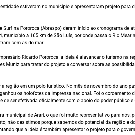
entidade estiveram no município e apresentaram projeto para d
de Surf na Pororoca (Abraspo) deram início ao cronograma de a
ari, município a 165 km de São Luís, por onde passa o Rio Mear
ntram com as do mar.
mpresário Ricardo Pororoca, a ideia é alavancar o turismo na reg
es Muniz para tratar do projeto e conversar sobre as possibilid
r a região em um polo turístico. No mês de novembro do ano pas
 ganhou os holofotes da imprensa nacional. Foi o coroamento de
de de ser efetivada oficialmente com o apoio do poder público e d
a municipal de Arari, o que foi muito representativo para nós,
to, não desistimos porque sabemos do potencial da região e do p
centando que a ideia é também apresentar o projeto para o gove