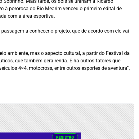
 Sobrinho. Mais tarde, os dois se uniriam a Ricardo
vo à pororoca do Rio Mearim venceu o primeiro edital de
ada com a área esportiva.
s passagem a conhecer o projeto, que de acordo com ele vai
o ambiente, mas o aspecto cultural, a partir do Festival da
ticos, que também gera renda. E há outros fatores que
ículos 4×4, motocross, entre outros esportes de aventura”,