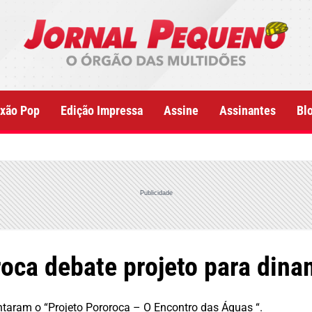
xão Pop
Edição Impressa
Assine
Assinantes
Bl
Publicidade
oca debate projeto para dina
ntaram o “Projeto Pororoca – O Encontro das Águas “.