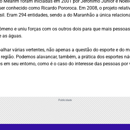
o Mearim foram iniciadas em 2001 por Jerônimo Júnior e Noélio
ser conhecido como Ricardo Pororoca. Em 2008, o projeto relati
rasil. Eram 294 entidades, sendo a do Maranhão a única relacion
fenômeno e uniu forças com os outros dois para que mais pessoa
e as águas.
lhar várias vertentes, não apenas a questão do esporte e do mei
 região. Podemos alavancar, também, a prática dos esportes náu
 em seu entorno, como é o caso do interesse das pessoas por ve
Publicidade