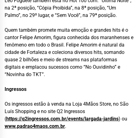
Léo Foguete também está no Hot 100 com: “Última Noite”,
na 2ª posição, “Cópia Proibida”, na 8ª posição, “Um
Palmo”, no 29º lugar, e “Sem Você”, na 79ª posição.
Quem também promete muita emoção e grandes hits é o
cantor Felipe Amorim, figura conhecida dos maranhenses e
fenômeno em todo o Brasil. Felipe Amorim é natural da
cidade de Fortaleza e coleciona diversos hits, somando
quase 2 bilhões e meio de streams nas plataformas
digitais e emplacou sucessos como “No Ouvidinho” e
“Novinha do TKT”.
Ingressos
Os ingressos estão à venda na Loja 4Mãos Store, no São
Luís Shopping e no site Q2 Ingressos
(
https://q2ingressos.com.br/events/largada-jardins
) ou
www.padrao4maos.com.br
.