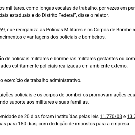
os militares, como longas escalas de trabalho, por vezes em pe
s estaduais e do Distrito Federal”, disse o relator.
/69
, que reorganiza as Polícias Militares e os Corpos de Bombeir
 vencimentos e vantagens dos policiais e bombeiros.
ão de policiais militares e bombeiras militares gestantes ou co
dades estritamente policiais realizadas em ambiente externo.
 exercício de trabalho administrativo.
ituições policiais e os corpos de bombeiros promovam ações edu
do suporte aos militares e suas famílias.
rnidade de 20 dias foram instituídas pelas leis
11.770/08
e
13.
dias para 180 dias, com dedução de impostos para a empresa.