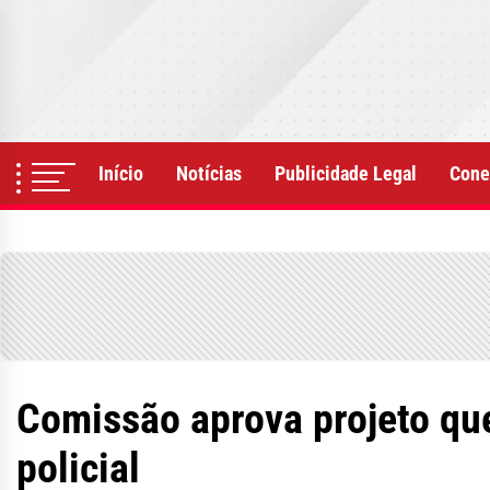
Skip
to
the
content
Início
Notícias
Publicidade Legal
Cone
Comissão aprova projeto qu
policial