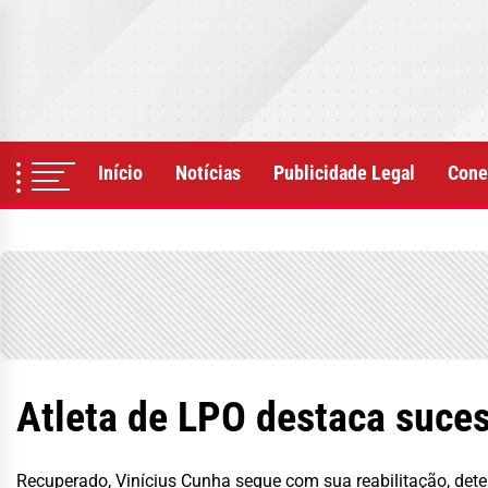
Skip
to
the
content
Início
Notícias
Publicidade Legal
Cone
Atleta de LPO destaca suces
Recuperado, Vinícius Cunha segue com sua reabilitação, det