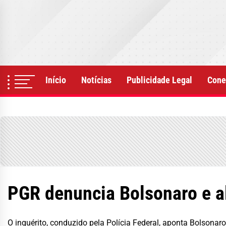
Skip
to
the
content
Início
Notícias
Publicidade Legal
Cone
PGR denuncia Bolsonaro e al
O inquérito, conduzido pela Polícia Federal, aponta Bolsona