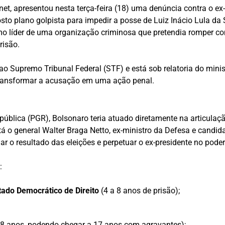
et, apresentou nesta terça-feira (18) uma denúncia contra o ex-
 plano golpista para impedir a posse de Luiz Inácio Lula da S
omo líder de uma organização criminosa que pretendia romper c
risão.
ao Supremo Tribunal Federal (STF) e está sob relatoria do mini
 transformar a acusação em uma ação penal.
blica (PGR), Bolsonaro teria atuado diretamente na articulação
está o general Walter Braga Netto, ex-ministro da Defesa e cand
ar o resultado das eleições e perpetuar o ex-presidente no poder
:
stado Democrático de Direito
(4 a 8 anos de prisão);
 8 anos, podendo chegar a 17 anos com agravantes);