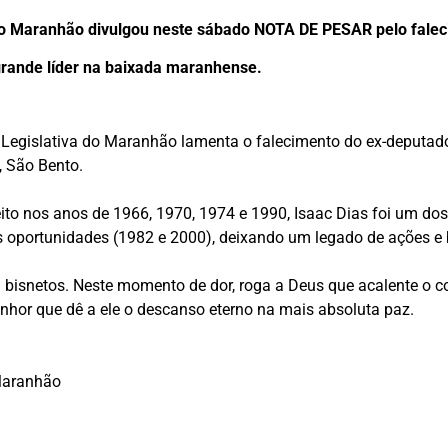
do Maranhão divulgou neste sábado NOTA DE PESAR pelo faleci
 grande líder na baixada maranhense.
Legislativa do Maranhão lamenta o falecimento do ex-deputado 
, São Bento.
ito nos anos de 1966, 1970, 1974 e 1990, Isaac Dias foi um do
as oportunidades (1982 e 2000), deixando um legado de ações e 
 3 bisnetos. Neste momento de dor, roga a Deus que acalente o
hor que dê a ele o descanso eterno na mais absoluta paz.
 Maranhão