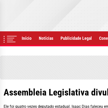
Skip
to
the
content
Início
Notícias
Publicidade Legal
Cone
Assembleia Legislativa divu
Ele foi quatro vezes deputado estadual. Isaac Dias faleceu 