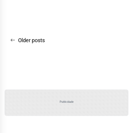
Navegação
Older posts
por
posts
Publicidade