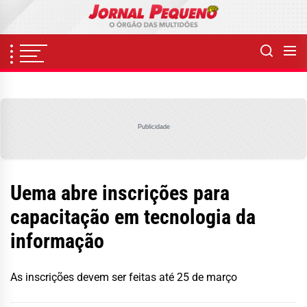
Skip
to
the
content
Publicidade
Uema abre inscrições para
capacitação em tecnologia da
informação
As inscrições devem ser feitas até 25 de março