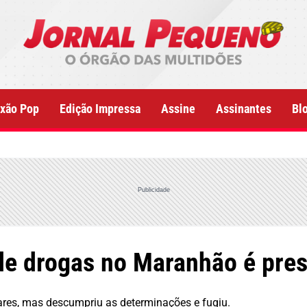
xão Pop
Edição Impressa
Assine
Assinantes
Bl
Publicidade
 de drogas no Maranhão é pre
ares, mas descumpriu as determinações e fugiu.