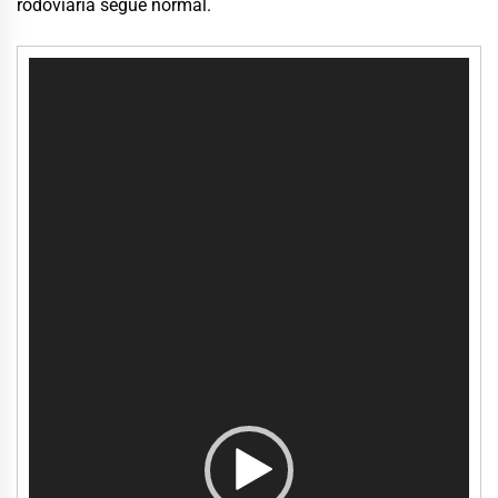
rodoviária segue normal.
Tocador
de
vídeo