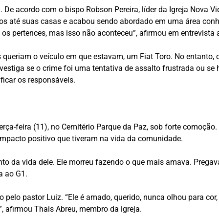
 De acordo com o bispo Robson Pereira, líder da Igreja Nova Vi
os até suas casas e acabou sendo abordado em uma área conhe
os pertences, mas isso não aconteceu”, afirmou em entrevista 
os queriam o veículo em que estavam, um Fiat Toro. No entanto,
 investiga se o crime foi uma tentativa de assalto frustrada ou
ficar os responsáveis.
terça-feira (11), no Cemitério Parque da Paz, sob forte comoção
mpacto positivo que tiveram na vida da comunidade.
o da vida dele. Ele morreu fazendo o que mais amava. Pregava, 
a ao G1.
 pelo pastor Luiz. “Ele é amado, querido, nunca olhou para c
, afirmou Thais Abreu, membro da igreja.