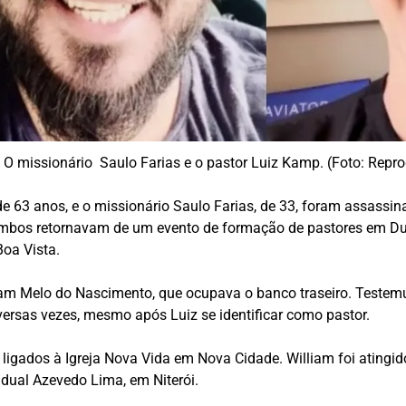
O missionário Saulo Farias e o pastor Luiz Kamp. (Foto: Rep
de 63 anos, e o missionário Saulo Farias, de 33, foram assassi
 Ambos retornavam de um evento de formação de pastores em D
Boa Vista.
iam Melo do Nascimento, que ocupava o banco traseiro. Testem
iversas vezes, mesmo após Luiz se identificar como pastor.
igados à Igreja Nova Vida em Nova Cidade. William foi atingido 
adual Azevedo Lima, em Niterói.