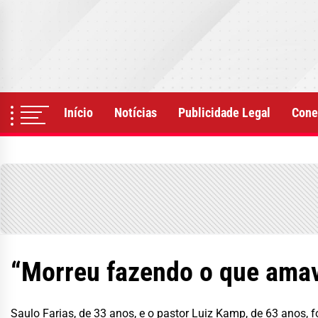
Skip
to
the
content
Início
Notícias
Publicidade Legal
Cone
“Morreu fazendo o que amav
Saulo Farias, de 33 anos, e o pastor Luiz Kamp, de 63 anos