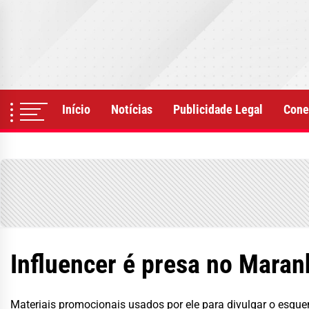
Skip
to
the
content
Início
Notícias
Publicidade Legal
Cone
Influencer é presa no Mara
Materiais promocionais usados por ele para divulgar o esqu