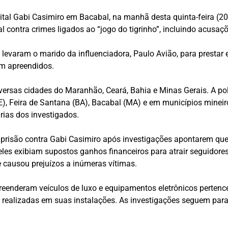
digital Gabi Casimiro em Bacabal, na manhã desta quinta-feira (
l contra crimes ligados ao “jogo do tigrinho”, incluindo acusa
evaram o marido da influenciadora, Paulo Avião, para prestar 
am apreendidos.
ersas cidades do Maranhão, Ceará, Bahia e Minas Gerais. A p
CE), Feira de Santana (BA), Bacabal (MA) e em municípios mine
rias dos investigados.
prisão contra Gabi Casimiro após investigações apontarem que
eles exibiam supostos ganhos financeiros para atrair seguidor
causou prejuízos a inúmeras vítimas.
preenderam veículos de luxo e equipamentos eletrônicos pertencen
ealizadas em suas instalações. As investigações seguem para i