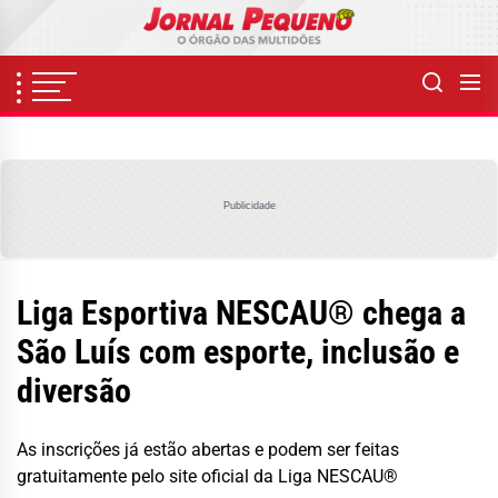
Skip
to
the
content
Publicidade
Liga Esportiva NESCAU® chega a
São Luís com esporte, inclusão e
diversão
As inscrições já estão abertas e podem ser feitas
gratuitamente pelo site oficial da Liga NESCAU®