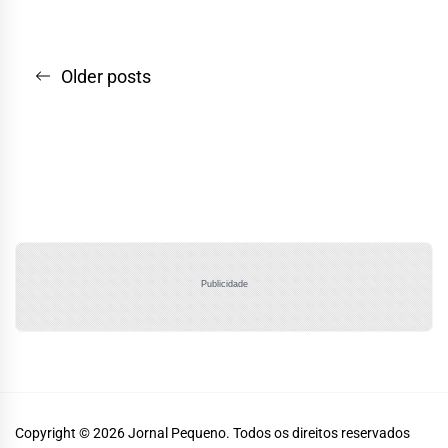
Navegação
Older posts
por
posts
Publicidade
Copyright © 2026
Jornal Pequeno.
Todos os direitos reservados