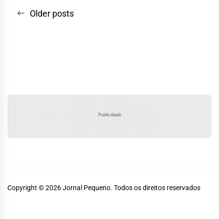
Navegação
Older posts
por
posts
Publicidade
Copyright © 2026
Jornal Pequeno.
Todos os direitos reservados