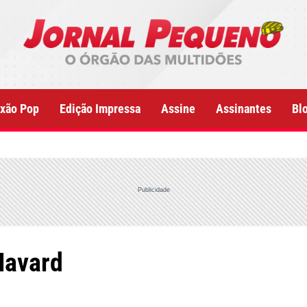
xão Pop
Edição Impressa
Assine
Assinantes
Bl
Publicidade
Havard