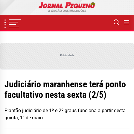
Skip
to
the
content
Publicidade
Judiciário maranhense terá ponto
facultativo nesta sexta (2/5)
Plantão judiciário de 1º e 2º graus funciona a partir desta
quinta, 1° de maio