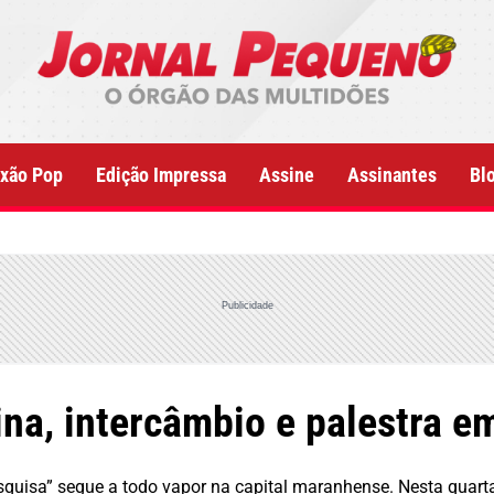
xão Pop
Edição Impressa
Assine
Assinantes
Bl
Publicidade
na, intercâmbio e palestra e
squisa” segue a todo vapor na capital maranhense. Nesta quarta