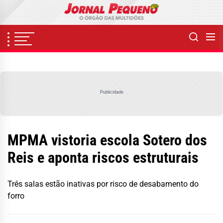
Skip
to
the
content
Publicidade
MPMA vistoria escola Sotero dos
Reis e aponta riscos estruturais
Três salas estão inativas por risco de desabamento do
forro