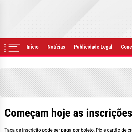
Skip
to
the
content
Início
Notícias
Publicidade Legal
Cone
Começam hoje as inscrições
Taxa de inscrição pode ser paga por boleto, Pix e cartão de cr