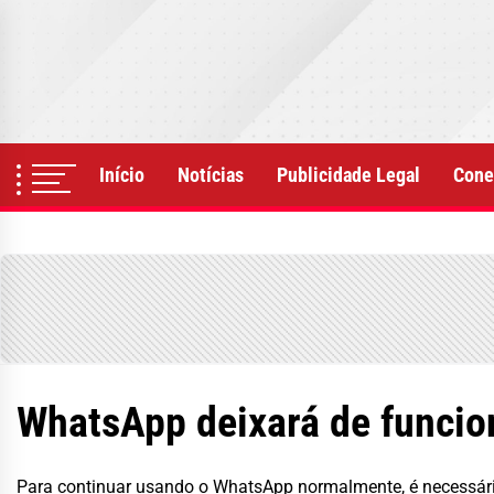
Skip
to
the
content
Início
Notícias
Publicidade Legal
Cone
WhatsApp deixará de funcion
Para continuar usando o WhatsApp normalmente, é necessário