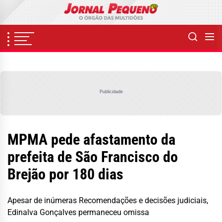
Skip
to
the
content
Publicidade
MPMA pede afastamento da
prefeita de São Francisco do
Brejão por 180 dias
Apesar de inúmeras Recomendações e decisões judiciais,
Edinalva Gonçalves permaneceu omissa