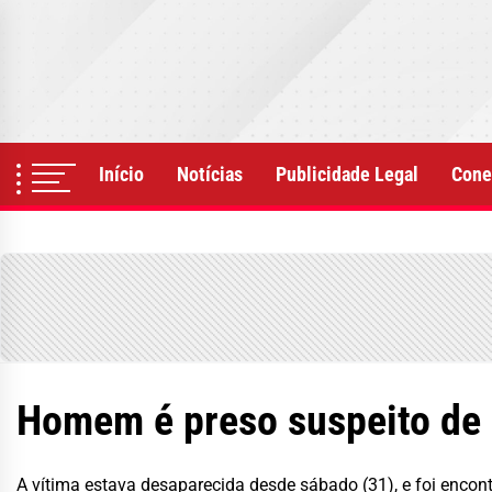
Skip
to
the
content
Início
Notícias
Publicidade Legal
Cone
Homem é preso suspeito de 
A vítima estava desaparecida desde sábado (31), e foi encont