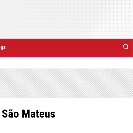
ogs
m São Mateus