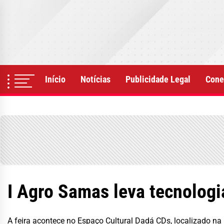
Skip
to
the
content
Início
Notícias
Publicidade Legal
Cone
I Agro Samas leva tecnolog
A feira acontece no Espaço Cultural Dadá CDs, localizado na