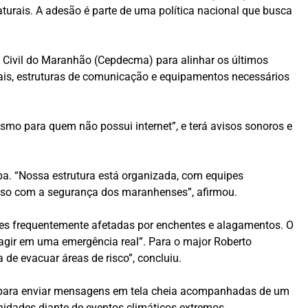
aturais. A adesão é parte de uma política nacional que busca
a Civil do Maranhão (Cepdecma) para alinhar os últimos
ais, estruturas de comunicação e equipamentos necessários
mesmo para quem não possui internet”, e terá avisos sonoros e
a. “Nossa estrutura está organizada, com equipes
isso com a segurança dos maranhenses”, afirmou.
iões frequentemente afetadas por enchentes e alagamentos. O
agir em uma emergência real”. Para o major Roberto
 de evacuar áreas de risco”, concluiu.
 5G para enviar mensagens em tela cheia acompanhadas de um
nidades diante de eventos climáticos extremos.