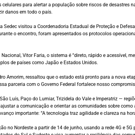
 celulares para alertar a população sobre riscos de desastres n
zir danos em todo o país.
 da Sedec visitou a Coordenadoria Estadual de Proteção e Defes
rante o encontro, foram apresentados os protocolos operacion
Nacional, Vitor Faria, o sistema é “direto, rápido e acessível, 
emplos de países como Japão e Estados Unidos.
o Amorim, ressaltou que o estado está pronto para a nova etap
Essa parceria com o Governo Federal fortalece nosso comprom
São Luís, Paço do Lumiar, Trizidela do Vale e Imperatriz — reg
é “ajustar a comunicação e orientar as comunidades sobre como 
anço importante: “A tecnologia traz agilidade e clareza na hora
ração no Nordeste a partir de 14 de junho, usando a rede 4G e
tados do Sul e Sudeste e visa aumentar a resiliência das comu