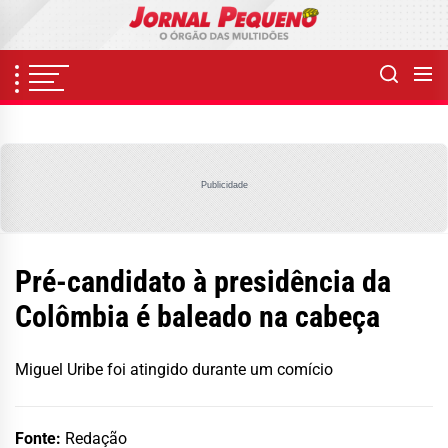
Skip
to
the
content
Publicidade
Pré-candidato à presidência da
Colômbia é baleado na cabeça
Miguel Uribe foi atingido durante um comício
Fonte:
Redação