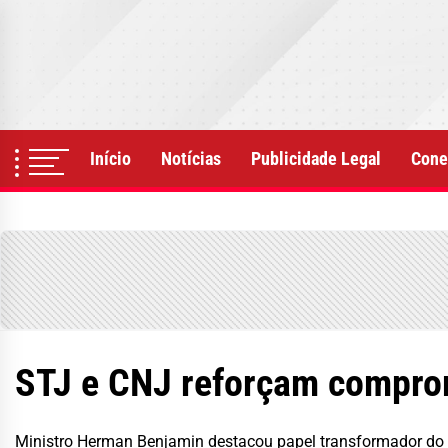
Skip
to
the
content
Início
Notícias
Publicidade Legal
Cone
STJ e CNJ reforçam comprom
Ministro Herman Benjamin destacou papel transformador do J