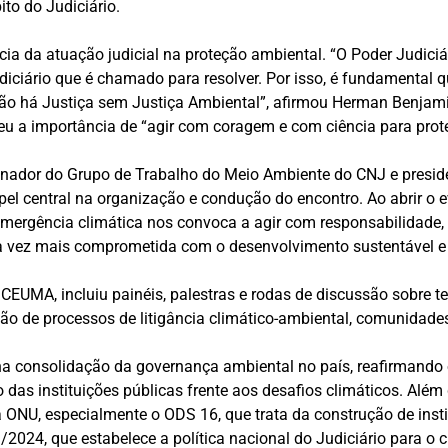
to do Judiciário.
cia da atuação judicial na proteção ambiental. “O Poder Judiciá
udiciário que é chamado para resolver. Por isso, é fundamenta
. Não há Justiça sem Justiça Ambiental”, afirmou Herman Benja
u a importância de “agir com coragem e com ciência para prote
nador do Grupo de Trabalho do Meio Ambiente do CNJ e preside
l central na organização e condução do encontro. Ao abrir o eve
mergência climática nos convoca a agir com responsabilidade, 
da vez mais comprometida com o desenvolvimento sustentável e 
 CEUMA, incluiu painéis, palestras e rodas de discussão sobre
tão de processos de litigância climático-ambiental, comunidades
na consolidação da governança ambiental no país, reafirmando
 das instituições públicas frente aos desafios climáticos. Além 
NU, especialmente o ODS 16, que trata da construção de insti
024, que estabelece a política nacional do Judiciário para o c