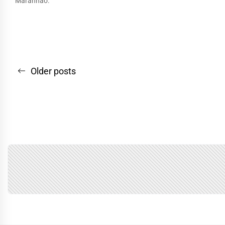
Maranhão.
Navegação
Older posts
por
posts