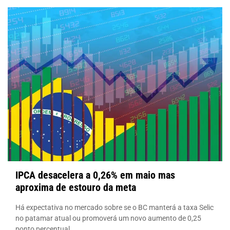
IPCA desacelera a 0,26% em maio mas
aproxima de estouro da meta
Há expectativa no mercado sobre se o BC manterá a taxa Selic
no patamar atual ou promoverá um novo aumento de 0,25
ponto percentual