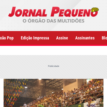
xão Pop
Edição Impressa
Assine
Assinantes
Bl
Publicidade