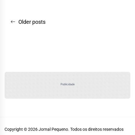
Navegação
Older posts
por
posts
Publicidade
Copyright © 2026
Jornal Pequeno.
Todos os direitos reservados