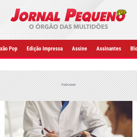
xão Pop
Edição Impressa
Assine
Assinantes
Bl
Publicidade