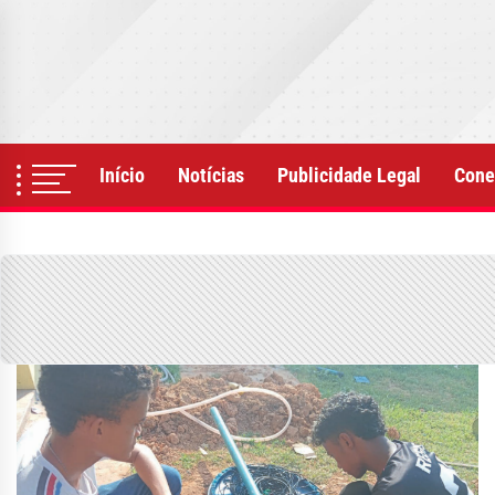
Skip
to
the
content
Início
Notícias
Publicidade Legal
Cone