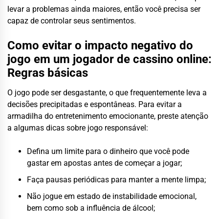
levar a problemas ainda maiores, então você precisa ser
capaz de controlar seus sentimentos.
Como evitar o impacto negativo do
jogo em um jogador de cassino online:
Regras básicas
O jogo pode ser desgastante, o que frequentemente leva a
decisões precipitadas e espontâneas. Para evitar a
armadilha do entretenimento emocionante, preste atenção
a algumas dicas sobre jogo responsável:
Defina um limite para o dinheiro que você pode
gastar em apostas antes de começar a jogar;
Faça pausas periódicas para manter a mente limpa;
Não jogue em estado de instabilidade emocional,
bem como sob a influência de álcool;