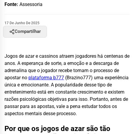
Fonte:
Assessoria
17 De Junho De 2025
Compartilhar
Jogos de azar e cassinos atraem jogadores há centenas de
anos. A esperança de sorte, a emoção e a descarga de
adrenalina que o jogador recebe tornam o processo de
apostar no
plataforma b777
(Brazino777) uma experiência
única e emocionante. A popularidade desse tipo de
entretenimento está em constante crescimento e existem
razões psicológicas objetivas para isso. Portanto, antes de
passar para as apostas, vale a pena estudar todos os
aspectos mentais desse processo.
Por que os jogos de azar são tão