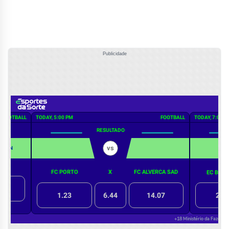
Publicidade