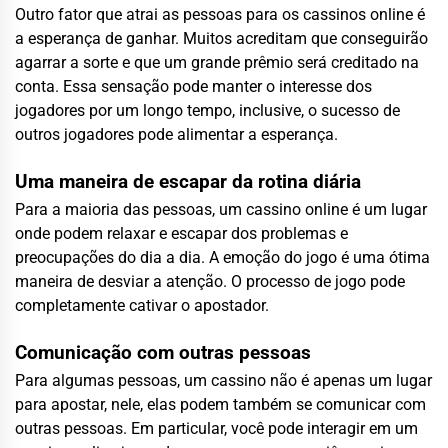
Outro fator que atrai as pessoas para os cassinos online é
a esperança de ganhar. Muitos acreditam que conseguirão
agarrar a sorte e que um grande prêmio será creditado na
conta. Essa sensação pode manter o interesse dos
jogadores por um longo tempo, inclusive, o sucesso de
outros jogadores pode alimentar a esperança.
Uma maneira de escapar da rotina diária
Para a maioria das pessoas, um cassino online é um lugar
onde podem relaxar e escapar dos problemas e
preocupações do dia a dia. A emoção do jogo é uma ótima
maneira de desviar a atenção. O processo de jogo pode
completamente cativar o apostador.
Comunicação com outras pessoas
Para algumas pessoas, um cassino não é apenas um lugar
para apostar, nele, elas podem também se comunicar com
outras pessoas. Em particular, você pode interagir em um