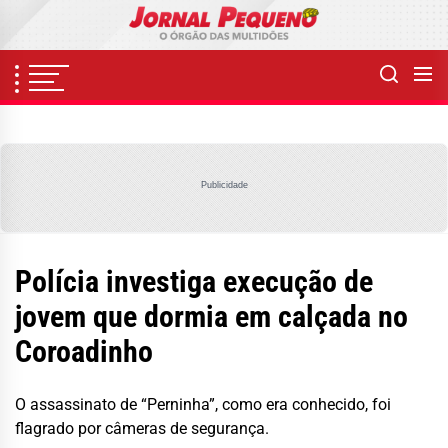
Skip
to
the
content
Publicidade
Polícia investiga execução de
jovem que dormia em calçada no
Coroadinho
O assassinato de “Perninha”, como era conhecido, foi
flagrado por câmeras de segurança.