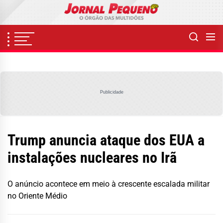
Skip
to
the
content
Publicidade
Trump anuncia ataque dos EUA a
instalações nucleares no Irã
O anúncio acontece em meio à crescente escalada militar
no Oriente Médio