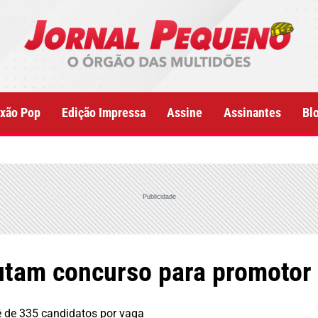
xão Pop
Edição Impressa
Assine
Assinantes
Bl
Publicidade
sputam concurso para promot
 é de 335 candidatos por vaga