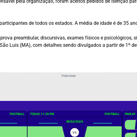
nsável pela organização, foram aceitos pedidos de isenção p
articipantes de todos os estados. A média de idade é de 35 ano
 prova preambular, discursivas, exames físicos e psicológicos, si
 São Luís (MA), com detalhes sendo divulgados a partir de 1º de 
Publicidade