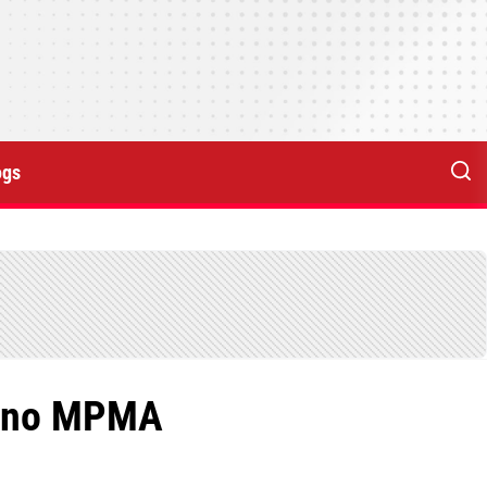
ogs
or no MPMA