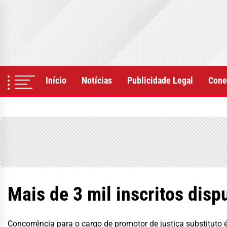
Skip
to
the
content
Início
Notícias
Publicidade Legal
Cone
Mais de 3 mil inscritos di
Concorrência para o cargo de promotor de justiça substituto