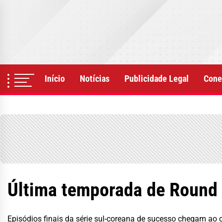
Skip
to
the
content
Início
Notícias
Publicidade Legal
Cone
Última temporada de Round 6
Episódios finais da série sul-coreana de sucesso chegam ao