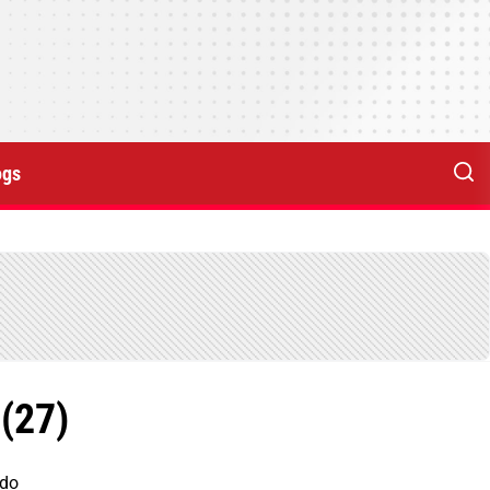
ogs
 (27)
ndo