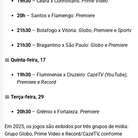
19h30
– Ceará x Corinthians:
Prime Video
20h
– Santos x Flamengo:
Premiere
21h30
– Botafogo x Vitória:
Globo
,
Premiere
e
Sportv
21h30
– Bragantino x São Paulo:
Globo
e
Premiere
📅
Quinta-feira, 17
19h30
– Fluminense x Cruzeiro:
CazéTV (YouTube)
,
Premiere
e
Record
📅
Terça-feira, 29
20h30
– Grêmio x Fortaleza:
Premiere
Em 2025, os jogos são exibidos por três grupos de mídia:
Grupo Globo, Prime Video e Record/CazéTV, conforme